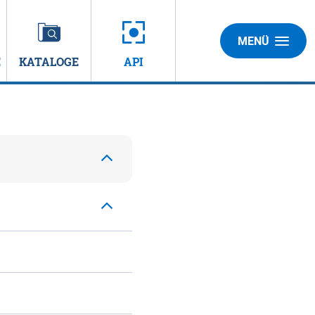
MENÜ
E
KATALOGE
API