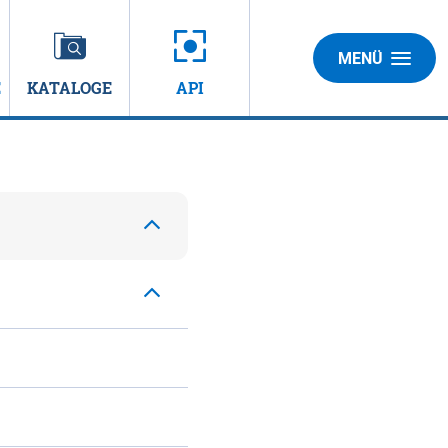
MENÜ
E
KATALOGE
API