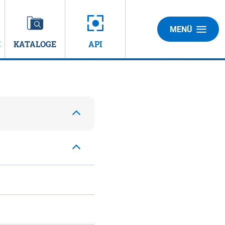
MENÜ
E
KATALOGE
API