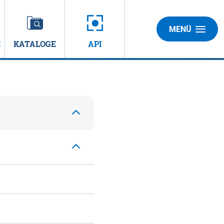
MENÜ
E
KATALOGE
API