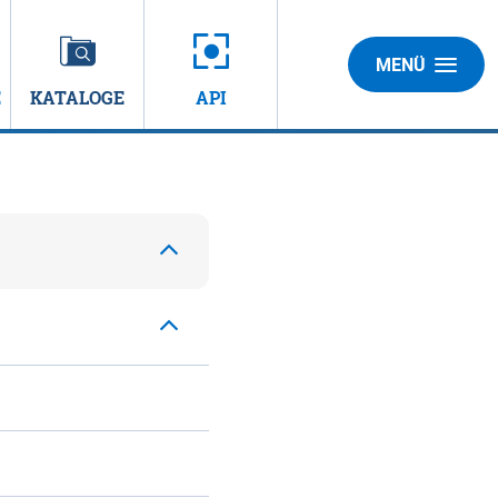
MENÜ
E
KATALOGE
API