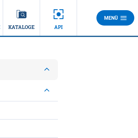
MENÜ
E
KATALOGE
API