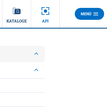
MENÜ
E
KATALOGE
API