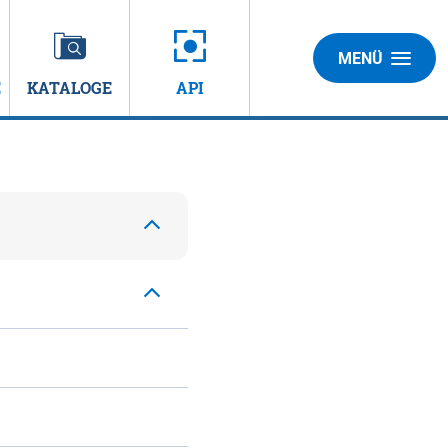
MENÜ
E
KATALOGE
API