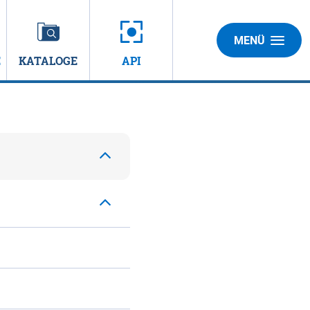
MENÜ
E
KATALOGE
API