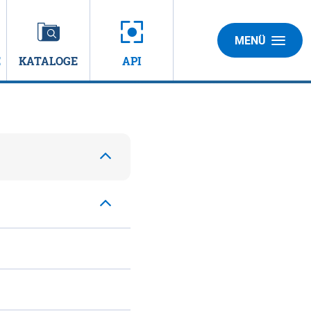
MENÜ
E
KATALOGE
API