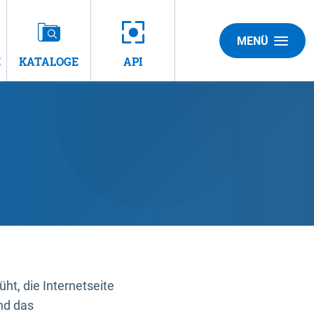
MENÜ
E
KATALOGE
API
t, die Internetseite
nd das