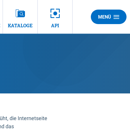
MENÜ
E
KATALOGE
API
t, die Internetseite
nd das