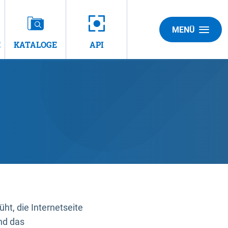
MENÜ
E
KATALOGE
API
t, die Internetseite
nd das