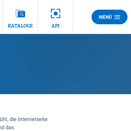
MENÜ
E
KATALOGE
API
t, die Internetseite
nd das