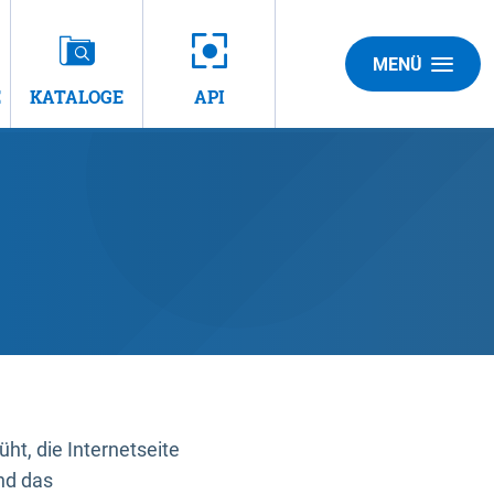
MENÜ
E
KATALOGE
API
t, die Internetseite
nd das