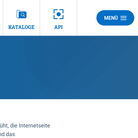
MENÜ
E
KATALOGE
API
t, die Internetseite
nd das