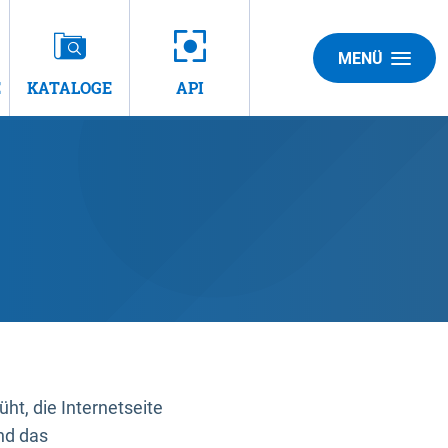
MENÜ
E
KATALOGE
API
t, die Internetseite
nd das