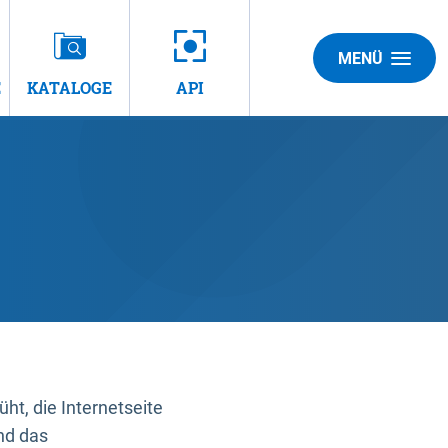
MENÜ
E
KATALOGE
API
t, die Internetseite
nd das