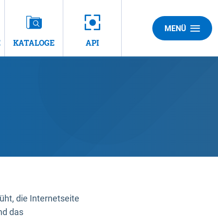
MENÜ
E
KATALOGE
API
t, die Internetseite
nd das