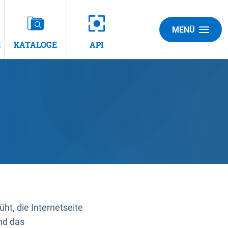
MENÜ
E
KATALOGE
API
t, die Internetseite
nd das