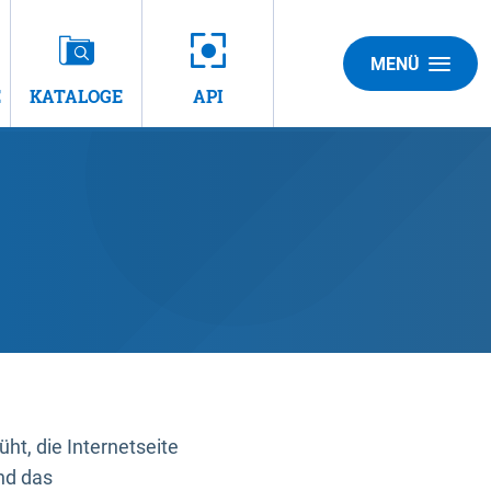
MENÜ
E
KATALOGE
API
t, die Internetseite
nd das