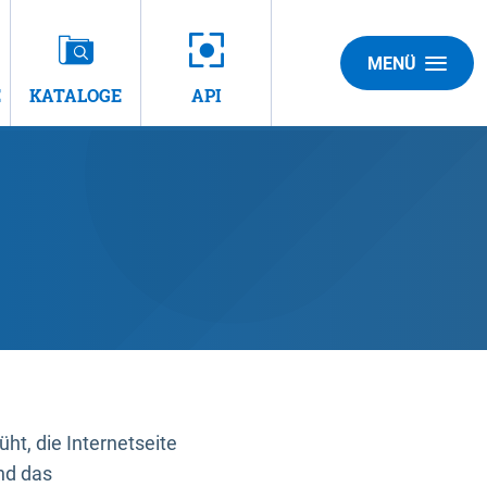
MENÜ
E
KATALOGE
API
t, die Internetseite
nd das