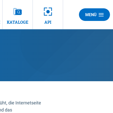
MENÜ
E
KATALOGE
API
t, die Internetseite
nd das