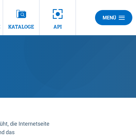
MENÜ
E
KATALOGE
API
t, die Internetseite
nd das