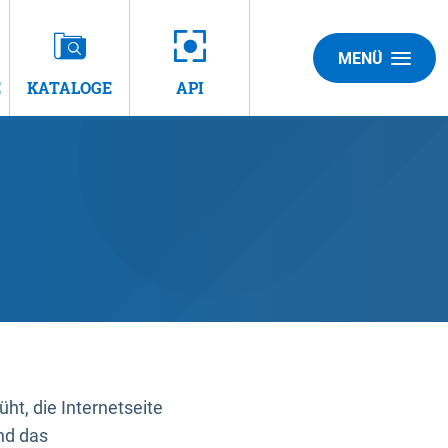
MENÜ
E
KATALOGE
API
t, die Internetseite
nd das