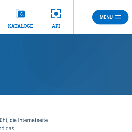
MENÜ
E
KATALOGE
API
t, die Internetseite
nd das