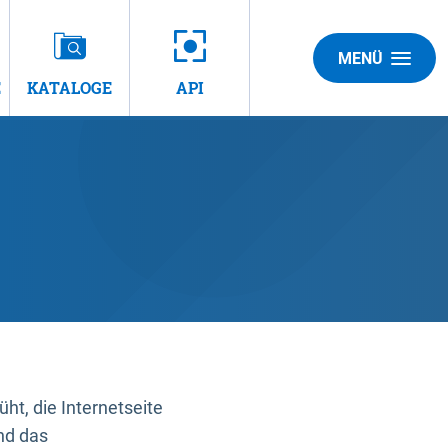
MENÜ
E
KATALOGE
API
t, die Internetseite
nd das