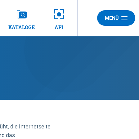
MENÜ
E
KATALOGE
API
t, die Internetseite
nd das