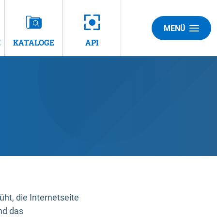
MENÜ
E
KATALOGE
API
t, die Internetseite
nd das