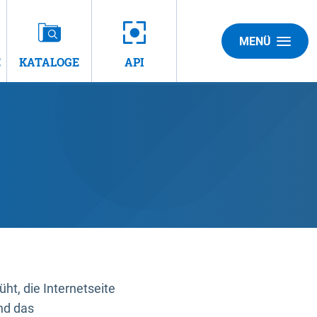
MENÜ
E
KATALOGE
API
t, die Internetseite
nd das