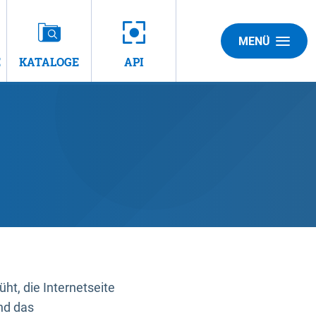
MENÜ
E
KATALOGE
API
t, die Internetseite
nd das