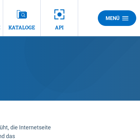
MENÜ
E
KATALOGE
API
t, die Internetseite
nd das