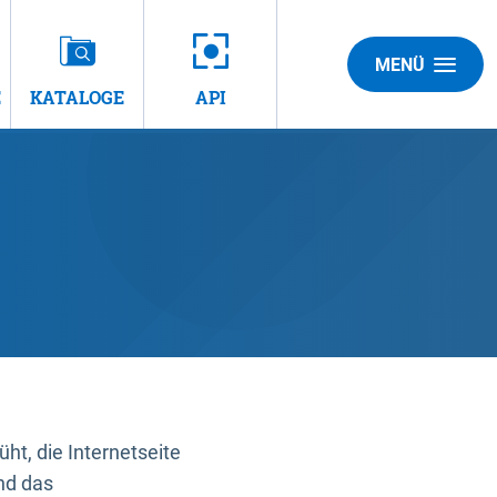
MENÜ
E
KATALOGE
API
t, die Internetseite
nd das