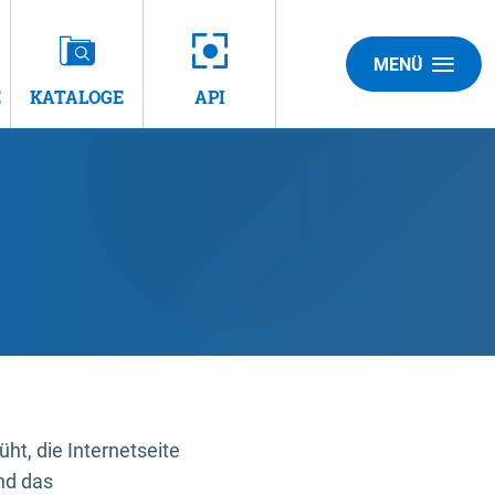
MENÜ
E
KATALOGE
API
t, die Internetseite
nd das