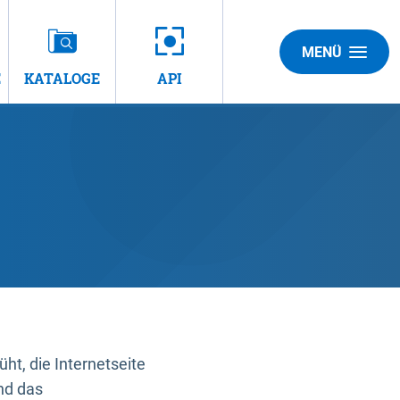
MENÜ
E
KATALOGE
API
t, die Internetseite
nd das