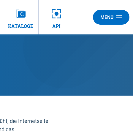
MENÜ
E
KATALOGE
API
t, die Internetseite
nd das