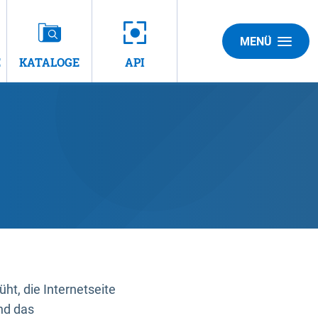
MENÜ
E
KATALOGE
API
t, die Internetseite
nd das