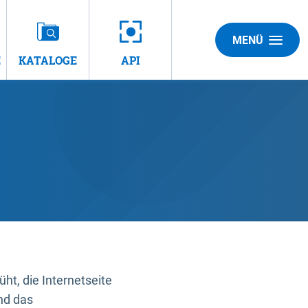
MENÜ
E
KATALOGE
API
t, die Internetseite
nd das