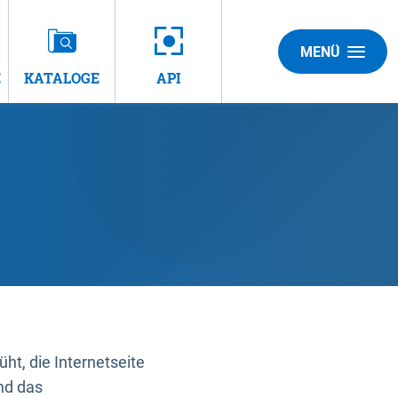
MENÜ
E
KATALOGE
API
t, die Internetseite
nd das