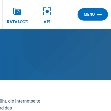
MENÜ
E
KATALOGE
API
t, die Internetseite
nd das