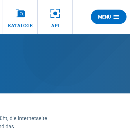
MENÜ
E
KATALOGE
API
t, die Internetseite
nd das