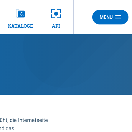
MENÜ
E
KATALOGE
API
t, die Internetseite
nd das