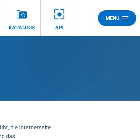
MENÜ
E
KATALOGE
API
t, die Internetseite
nd das