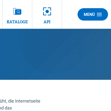
MENÜ
E
KATALOGE
API
t, die Internetseite
nd das