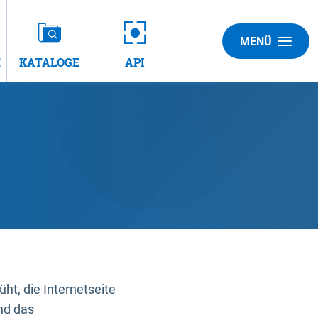
MENÜ
E
KATALOGE
API
t, die Internetseite
nd das