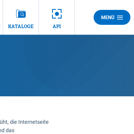
MENÜ
E
KATALOGE
API
t, die Internetseite
nd das