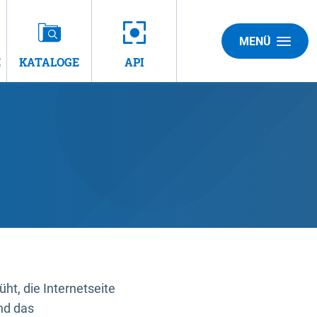
MENÜ
E
KATALOGE
API
t, die Internetseite
nd das