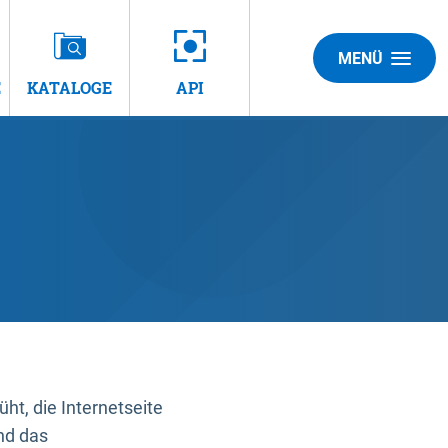
MENÜ
E
KATALOGE
API
t, die Internetseite
nd das