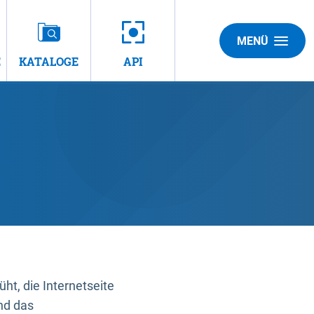
MENÜ
E
KATALOGE
API
t, die Internetseite
nd das