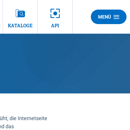
MENÜ
E
KATALOGE
API
t, die Internetseite
nd das